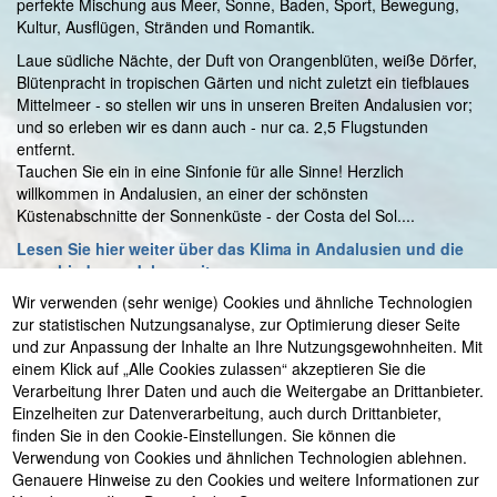
perfekte Mischung aus Meer, Sonne, Baden, Sport, Bewegung,
Kultur, Ausflügen, Stränden und Romantik.
Laue südliche Nächte, der Duft von Orangenblüten, weiße Dörfer,
Blütenpracht in tropischen Gärten und nicht zuletzt ein tiefblaues
Mittelmeer - so stellen wir uns in unseren Breiten Andalusien vor;
und so erleben wir es dann auch - nur ca. 2,5 Flugstunden
entfernt.
Tauchen Sie ein in eine Sinfonie für alle Sinne! Herzlich
willkommen in Andalusien, an einer der schönsten
Küstenabschnitte der Sonnenküste - der Costa del Sol....
Lesen Sie hier weiter über das Klima in Andalusien und die
verschiedenen Jahreszeiten...
Wir verwenden (sehr wenige) Cookies und ähnliche Technologien
zur statistischen Nutzungsanalyse, zur Optimierung dieser Seite
und zur Anpassung der Inhalte an Ihre Nutzungsgewohnheiten. Mit
einem Klick auf „Alle Cookies zulassen“ akzeptieren Sie die
© 2001 - 2026 Astrid Irrgang
•
eMail: info@viel-meer-
Verarbeitung Ihrer Daten und auch die Weitergabe an Drittanbieter.
urlaub.com
•
Kontakt
•
Telefon +49 (0)7736 29 50 8 55
Einzelheiten zur Datenverarbeitung, auch durch Drittanbieter,
oder
+34 952528767
•
Buchung
•
48 h
finden Sie in den Cookie-Einstellungen. Sie können die
Optionsbuchung
•
Wir über uns
-
Ihre Vermieter wohnen
Verwendung von Cookies und ähnlichen Technologien ablehnen.
direkt in Nerja
•
Datenschutzerklärung
•
Impressum
•
Genauere Hinweise zu den Cookies und weitere Informationen zur