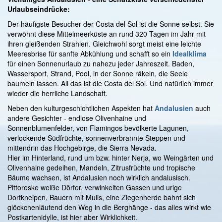
Urlaubseindrücke:
Der häufigste Besucher der Costa del Sol ist die Sonne selbst. Sie
verwöhnt diese Mittelmeerküste an rund 320 Tagen im Jahr mit
ihren gleißenden Strahlen. Gleichwohl sorgt meist eine leichte
Meeresbrise für sanfte Abkühlung und schafft so ein
Idealklima
für einen Sonnenurlaub zu nahezu jeder Jahreszeit. Baden,
Wassersport, Strand, Pool, in der Sonne räkeln, die Seele
baumeln lassen. All das ist die Costa del Sol. Und natürlich immer
wieder die herrliche Landschaft.
Neben den kulturgeschichtlichen Aspekten hat
Andalusien
auch
andere Gesichter - endlose Olivenhaine und
Sonnenblumenfelder, von Flamingos bevölkerte Lagunen,
verlockende Südfrüchte, sonnenverbrannte Steppen und
mittendrin das Hochgebirge, die Sierra Nevada.
Hier im Hinterland, rund um bzw. hinter Nerja, wo Weingärten und
Olivenhaine gedeihen, Mandeln, Zitrusfrüchte und tropische
Bäume wachsen, ist Andalusien noch wirklich andalusisch.
Pittoreske weiße Dörfer, verwinkelten Gassen und urige
Dorfkneipen, Bauern mit Mulis, eine Ziegenherde bahnt sich
glöckchenläutend den Weg in die Berghänge - das alles wirkt wie
Postkartenidylle, ist hier aber Wirklichkeit.