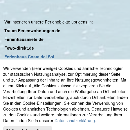
Wir inserieren unsere Ferienobjekte übrigens in:
Traum-Ferienwohnungen.de
Ferienhausmiete.de
Fewo-direkt.de
Ferienhaus Costa del Sol
Wir verwenden (sehr wenige) Cookies und ähnliche Technologien
zur statistischen Nutzungsanalyse, zur Optimierung dieser Seite
© 2001 - 2026 Astrid Irrgang
•
eMail: info@viel-meer-
und zur Anpassung der Inhalte an Ihre Nutzungsgewohnheiten. Mit
urlaub.com
•
Kontakt
•
Telefon +49 (0)7736 29 50 8 55
einem Klick auf „Alle Cookies zulassen“ akzeptieren Sie die
oder
+34 952528767
•
Buchung
•
48 h
Verarbeitung Ihrer Daten und auch die Weitergabe an Drittanbieter.
Optionsbuchung
•
Wir über uns
-
Ihre Vermieter wohnen
Einzelheiten zur Datenverarbeitung, auch durch Drittanbieter, finden
direkt in Nerja
•
Datenschutzerklärung
•
Impressum
•
Sie in den Cookie-Einstellungen. Sie können die Verwendung von
Spanien:
private Ferienwohnungen
und
Ferienhaus
Cookies und ähnlichen Technologien ablehnen. Genauere Hinweise
Nerja +
Sayalonga
- Costa del Sol
•
Strand-
zu den Cookies und weitere Informationen zur Verarbeitung Ihrer
Ferienwohnung
Laguna Beach
• Torrox - Costa del Sol
•
Daten finden Sie in unserer
Datenschutzerklärung
.
Italien:
Ferienwohnung von Freunden -
Sardinien
•