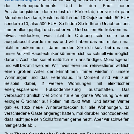
der Ferienappartements. Und in den Kauf neuer
Ausstattungsideen, denn selbst ein Pürierstab, der vor ein paar
Monaten dazu kam, kostet natürlich bei 10 Objekten nicht 50 EUR
sondern x10, also 500 EUR. So finden Sie in Ihrem Urlaub bei uns
immer alles gepflegt und sauber vor. Und sollten Sie trotzdem mal
etwas entdecken, was nicht in Ordnung sein sollte oder
ausgetauscht werden muss und wir haben das nur einfach mal
nicht mitbekommen - dann melden Sie sich kurz bei uns und
unser Vollzeit-Haustechniker kümmert sich so schnell wie möglich
darum. Auch der kostet natürlich ein anständiges Monatsgehalt
und will bezahlt werden. Wir investieren und reinvestieren wirklich
einen großen Anteil der Einnahmen immer wieder in unsere
Wohnungen und das Ferienhaus. Im Moment sind wir zum
Beispiel dabei, 2 weitere Wohnungen mit elektrischer
energiesparender Fußbodenheizung auszustatten. Das
verbraucht ähnlich viel Strom für eine ganze Wohnung wie ein
einziger Ölradiator auf Rollen mit 2500 Watt. Und letzten Winter
gab es 10x2 neue Winterbettdecken für alle Wohnungen, da
verschiedene Gäste angeregt hatten, mal darüber nachzudenken,
dass nicht jede sein Schlafzimmer gerne heizt. Aber wir schweifen
hier gerade ab...
Zum Thema Sicherheit bei Buchungen von Ferienwohnungen und