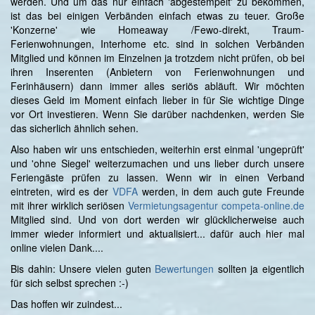
werden. Und um das nur einfach 'abgestempelt' zu bekommen,
ist das bei einigen Verbänden einfach etwas zu teuer. Große
'Konzerne' wie Homeaway /Fewo-direkt, Traum-
Ferienwohnungen, Interhome etc. sind in solchen Verbänden
Mitglied und können im Einzelnen ja trotzdem nicht prüfen, ob bei
ihren Inserenten (Anbietern von Ferienwohnungen und
Ferinhäusern) dann immer alles seriös abläuft. Wir möchten
dieses Geld im Moment einfach lieber in für Sie wichtige Dinge
vor Ort investieren. Wenn Sie darüber nachdenken, werden Sie
das sicherlich ähnlich sehen.
Also haben wir uns entschieden, weiterhin erst einmal 'ungeprüft'
und 'ohne Siegel' weiterzumachen und uns lieber durch unsere
Feriengäste prüfen zu lassen. Wenn wir in einen Verband
eintreten, wird es der
VDFA
werden, in dem auch gute Freunde
mit ihrer wirklich seriösen
Vermietungsagentur
competa-online.de
Mitglied sind. Und von dort werden wir glücklicherweise auch
immer wieder informiert und aktualisiert... dafür auch hier mal
online vielen Dank....
Bis dahin: Unsere vielen guten
Bewertungen
sollten ja eigentlich
für sich selbst sprechen :-)
Das hoffen wir zuindest...