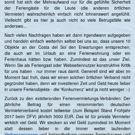
somit hat sich der Mehraufwand nur für die gefühlte Sicherheit
der Feriengäste für die Leute (die anderen örtlichen
Vermieter) wahrscheinlich einfach nicht lohnenswert angefühlt.
Vielleicht gibt es hier ja auch nicht so viele Betrugsfälle wie
anderswo...
Nach vielen Nachfragen haben wir dann irgendwann aufgegeben
und handeln einfach weiterhin selbst bei uns so, dass unsere 10
Objekte an der Costa del Sol den Erwartungen entsprechen,
die auch wir im Urlaub an eine Ferienwohnung oder ein
Ferienhaus hätten bzw. haben. Zumindest ist das unser Ziel.
Wenn Sie als Feriengast oder Webseitennutzer konstruktive Kritik
für uns haben - nur immer raus damit. Generell sind wir aber im
Moment fast froh, dass wir einen solchen örtlichen Verband nicht
gegründet haben, denn wir investieren Zeit und Geld heute lieber
in unsere Ferienobjekte - die 'Konkurrenz' wird ja nicht weniger :-)
Zurück zu den existierenden Ferienvermietungs-Verbänden: Der
jährliche Beitrag für einen renommierten deutschen
Vermieterverband kostet teilweise (zum Beispiel Stand Frühjahr
2017 beim DFV) jährlich 3000 EUR. Das ist für private Vermieter
wirklich viel Geld. Wir stecken so viel Geld zumindest im Moment
statt dessen lieber in die immer weiter laufenden
Verbesserungen
und Instandhaltung unseres Ferienhauses und