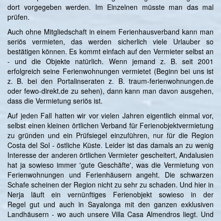
dort vorgegeben werden. Im Einzelnen müsste man das mal
prüfen.
Auch ohne Mitgliedschaft in einem Ferienhausverband kann man
seriös vermieten, das werden sicherlich viele Urlauber so
bestätigen können. Es kommt einfach auf den Vermieter selbst an
- und die Objekte natürlich. Wenn jemand z. B. seit 2001
erfolgreich seine Ferienwohnungen vermietet (Beginn bei uns ist
z. B. bei den Portalinseraten z. B. traum-ferienwohnungen.de
oder fewo-direkt.de zu sehen), dann kann man davon ausgehen,
dass die Vermietung seriös ist.
Auf jeden Fall hatten wir vor vielen Jahren eigentlich einmal vor,
selbst einen kleinen örtlichen Verband für Ferienobjektvermietung
zu gründen und ein Prüfsiegel einzuführen, nur für die Region
Costa del Sol - östliche Küste. Leider ist das damals an zu wenig
Interesse der anderen örtlichen Vermieter gescheitert, Andalusien
hat ja sowieso immer 'gute Geschäfte', was die Vermietung von
Ferienwohnungen und Ferienhäusern angeht. Die schwarzen
Schafe scheinen der Region nicht zu sehr zu schaden. Und hier in
Nerja läuft ein vernünftiges Ferienobjekt sowieso in der
Regel gut und auch in Sayalonga mit den ganzen exklusiven
Landhäusern - wo auch unsere Villa Casa Almendros liegt. Und