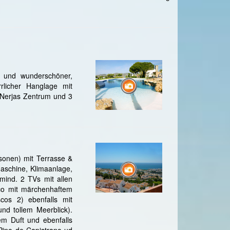
n und wunderschöner,
rrlicher Hanglage mit
n Nerjas Zentrum und 3
ersonen) mit Terrasse &
maschine, Klimaanlage,
 mind. 2 TVs mit allen
co mit märchenhaftem
scos 2) ebenfalls mit
nd tollem Meerblick).
em Duft und ebenfalls
Pino de Capistrano ud