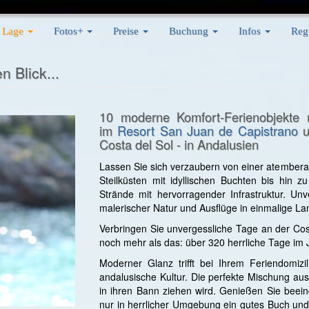
Lage
Fotos+
Preise
Buchung
Infos
Reg
n Blick...
10 moderne Komfort-Ferienobjekte 
im
Resort San Juan de Capistrano
u
Costa del Sol - in Andalusien
Lassen Sie sich verzaubern von einer atember
Steilküsten mit idyllischen Buchten bis hin
Strände mit hervorragender Infrastruktur. Un
malerischer Natur und Ausflüge in einmalige L
Verbringen Sie unvergessliche Tage an der Cos
noch mehr als das: über 320 herrliche Tage im 
Moderner Glanz trifft bei Ihrem Feriendomizi
andalusische Kultur. Die perfekte Mischung au
in ihren Bann ziehen wird. Genießen Sie beein
nur in herrlicher Umgebung ein gutes Buch und