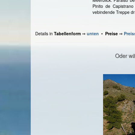
Pinito de Capistran
vebindende Treppe dra
Details in
Tabellenform
⇒
unten
•
Preise
⇒
Preis
Oder wä