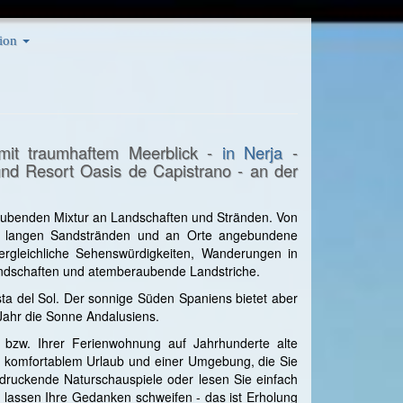
ion
mit traumhaftem Meerblick -
in Nerja
-
nd Resort Oasis de Capistrano - an der
aubenden Mixtur an Landschaften und Stränden. Von
 zu langen Sandstränden und an Orte angebundene
vergleichliche Sehenswürdigkeiten, Wanderungen in
andschaften und atemberaubende Landstriche.
ta del Sol. Der sonnige Süden Spaniens bietet aber
Jahr die Sonne Andalusiens.
l bzw. Ihrer Ferienwohnung auf Jahrhunderte alte
s komfortablem Urlaub und einer Umgebung, die Sie
druckende Naturschauspiele oder lesen Sie einfach
 lassen Ihre Gedanken schweifen - das ist Erholung