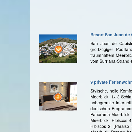
Resort San Juan de
San Juan de Capistr
großzügiger Poolllan
traumhaftem Meerblick
vom Burriana-Strand e
9 private Ferienwoh
Stylische, helle Komfo
Meerblick. 1x 3 Schla
unbegrenzte Internetf
deutschen Programme
Panorama-Meerblick. 
Meerblick. Hibiscos 
Hibiscos 2: (Paraiso
Meerblick. Paraiso b