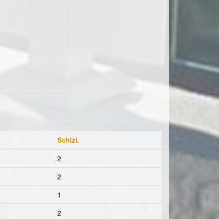
Schlzi.
2
2
1
2