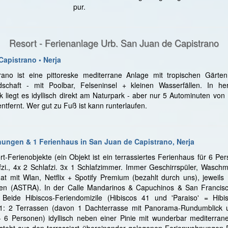
pur.
Resort - Ferienanlage Urb. San Juan de Capistrano
 Capistrano
• Nerja
ano ist eine pittoreske mediterrane Anlage mit tropischen Gärte
dschaft - mit Poolbar, Felseninsel + kleinen Wasserfällen. In he
 liegt es idyllisch direkt am Naturpark - aber nur 5 Autominuten vo
ntfernt. Wer gut zu Fuß ist kann runterlaufen.
nungen & 1 Ferienhaus in San Juan de Capistrano, Nerja
rt-Ferienobjekte (ein Objekt ist ein terrassiertes Ferienhaus für 6 P
fzi., 4x 2 Schlafzi. 3x 1 Schlafzimmer. Immer Geschirrspüler, Wasch
lat mit Wlan, Netflix + Spotify Premium (bezahlt durch uns), jeweils
n (ASTRA). In der Calle Mandarinos & Capuchinos & San Francis
Beide Hibiscos-Feriendomizile (Hibiscos 41 und 'Paraiso' = Hibi
41: 2 Terrassen (davon 1 Dachterrasse mit Panorama-Rundumblick u
 - 6 Personen) idyllisch neben einer Pinie mit wunderbar mediterran
esteht aus den terrassiert übereinander gelegenen Ferienwohnungen 