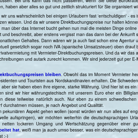
ssen. Bei uns kann das nicht passieren, wenn Sie diese Bürokratie 
 haben aber alles so gut und zeitlich strukturiert für Sie organisiert w
ir uns wahrscheinlich bei einigen Urlaubern fast 'entschuldigen' - es is
zen wissen. Und da wir unsere Direktbuchungspreise nur halten können, 
enn man über das Internet bucht gehen nun mal die meisten Dinge online
ärt und beschreibt, aber erstens vergisst man das dann bei der Ankunf
natlichen Gehaltes. Dann wären wir ja auch fast schon eine Agentur u
ell gesetzlich sogar noch IVA (spanische Umsatzsteuer) oben drauf 
rivatvermietung mit Vermieter-Direktbuchungspreisen. Und da wir das a
eschreibungen und autark zurecht kommen. Wir sind jederzeit gut per E-
irektbuchungspreisen bleiben
. Obwohl das im Moment Vermieter heu
sidenten und Touristen aus Nordskandinavien erhalten. Die Schweden
aber sie haben eben ihre eigene, starke Währung. Und hier ist es ein
den sind wir hier währungstechisch mit unserem Euro eher ein Billig
en diese teilweise natürlich auch. Nur eben zu einem schwedische
rf durchatmen müssen, je nach Angebot und Qualität.
 pekuniären Aspekt gehen wollen (sonst würden wir nun alles auf engl
rwelle aufspringen), wir möchten weiterhin die deutschsprachigen Ur
em netten lockeren Umgang und Wertschätzung gegenüber einer 
eitet hat
, weiß man ja auch umso besser, was ein deutschsprachiger 
t :-)