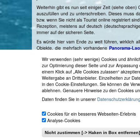
Weiterhin gibt es nun seit einiger Zeit (siehe oben
auszufüllen und zu unterschreiben. Dieses muss dann
bzw. wenn Sie nicht als Tourist online registriert si
Rezeption, meistens auf deutsch (deutschsprachiger
immer auf der sicheren Seite.
Es würde hier vam Ende zu weit führen, wirklich al
Objekte, die mehrfach vorhandene
Panorama-La
Angebote. Hierfür klicken Sie oben auf 'Ferienwohnu
Wir verwenden (sehr wenige) Cookies und ähnlich
Und zu guter Letzt: Ihre Ferienwohnung bzw. Ihr Fer
zur Optimierung dieser Seite und zur Anpassung 
besser machen kann oder einen von uns nicht bemer
einem Klick auf „Alle Cookies zulassen“ akzeptier
Weitergabe an Drittanbieter.
Einzelheiten zur Dat
in den Cookie-Einstellungen. Sie können die Ve
ablehnen. Genauere Hinweise zu den Cookies und 
Daten finden Sie in unserer
Datenschutzerklärun
© 2001 - 2026 Astrid Irrgang
•
eMail: info@viel
952528767
•
Buchung
•
48 h Optionsbuchung
•
Cookies für ein besseres Webseiten-Erlebnis
Impressum
•
Spanien:
private Ferienwohnunge
Analyse-Cookies
Laguna Beach
• Torrox - Costa del Sol
• Italien
Hallenbad
•
Fahrradverleih
•
Winter-Urlaub
Nicht zustimmen [-> Haken in Box entfernen