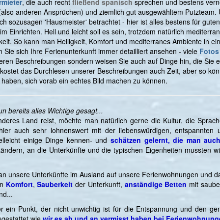
rmieter
, die auch recht
fließend spanisch
sprechen und bestens vernet
 (also anderen Ansprüchen) und ziemlich gut ausgewähltem Putzteam
 sozusagen 'Hausmeister' betrachtet - hier ist alles bestens für guten
m Einrichten. Hell und leicht soll es sein, trotzdem natürlich mediterr
gkeit. So kann man Helligkeit, Komfort und mediterranes Ambiente in
Sie sich Ihre Ferienunterkunft immer detailliert ansehen - viele
Fotos
seren Beschreibungen sondern weisen Sie auch auf Dinge hin, die Sie e
h kostet das Durchlesen unserer Beschreibungen auch Zeit, aber so könn
rt haben, sich vorab ein echtes Bild machen zu können.
n bereits alles Wichtige gesagt...
eres Land reist, möchte man natürlich gerne die Kultur, die Sprach
ier auch sehr lohnenswert mit der liebenswürdigen, entspannten un
elleicht einige Dinge kennen- und
schätzen gelernt, die man auch
dern, an die Unterkünfte und die typischen Eigenheiten mussten wir u
an unsere Unterkünfte im Ausland auf unsere Ferienwohnungen und das
an
Komfort
,
Sauberkeit
der Unterkunft,
anständige Betten
mit saube
d...
er ein Punkt, der nicht unwichtig ist für die Entspannung und den ge
sgestattet wie
wir es ab und an vermisst haben bei Ferienwohnun