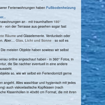
nserer Ferienwohnungen haben
Fußbodenheizung
er...
ramawohnungen an - mit traumhaftem
180°
rn - von der Terrasse aus gesehen sogar fast
ete Räume
und Glaselemente. Verdunkeln oder
n. Aber....
Glas, Licht und Sonne
- so soll es
. Die meisten Objekte haben sowieso wir selbst
genau online angeschaut haben - in 360° Fotos, in
tur, die Sie nachher eventuell in eine andere
aussieht.
bjekte so, wie wir selbst ein Feriendomizil gerne
n angeht. Alles waschbar und hygienisch mit jedes
g) auch viskoelastische Kopfkissen (nach
sche Kissenhüllen in 40x80 cm Format, die mit ihren