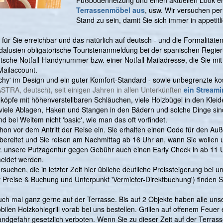
Fußbodenheizung und einen aktuellen Look er
Terrassenmöbel aus
, usw. Wir versuchen p
Stand zu sein, damit Sie sich immer in appetit
t für Sie erreichbar und das natürlich auf deutsch - und die Formalität
ndalusien obligatorische Touristenanmeldung bei der spanischen Regier
eutsche Notfall-Handynummer bzw. einer Notfall-Mailadresse, die Sie mi
Mailaccount.
hy' im Design und ein guter Komfort-Standard - sowie unbegrenzte k
ASTRA, deutsch)
,
seit einigen Jahren in allen Unterkünften
ein Stream
öpfe mit höhenverstellbaren Schläuchen, viele Holzbügel in den Kleide
viele Ablagen, Haken und Stangen in den Bädern und solche Dinge sin
 bei Weitem nicht 'basic', wie man das oft vorfindet.
on vor dem Antritt der Reise ein. Sie erhalten einen Code für den Auß
vorbereitet und Sie reisen am Nachmittag ab 16 Uhr an, wann Sie wollen 
bzw. unsere Putzagentur gegen Gebühr auch einen Early Check in ab 11 
meldet werden.
ersuchen, die in letzter Zeit hier übliche deutliche Preissteigerung bei 
Preise & Buchung und Unterpunkt 'Vermieter-Direktbuchung') finden Sie
uch mal ganz gerne auf der Terrasse. Bis auf 2 Objekte haben alle un
len Holzkohlegrill vorab bei uns bestellen. Grillen auf offenem Feuer et
ndgefahr gesetzlich verboten. Wenn Sie zu dieser Zeit auf der Terras