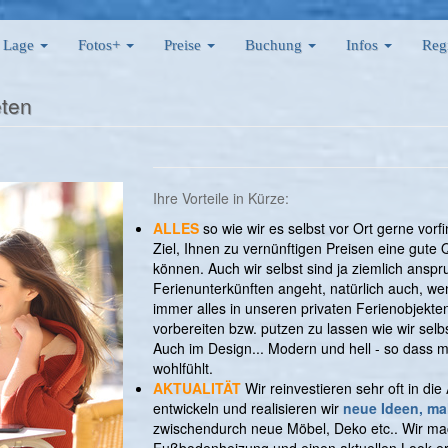
Lage
Fotos+
Preise
Buchung
Infos
Reg
eten
Ihre Vorteile in Kürze:
ALLES
so wie wir es selbst vor Ort gerne vor
Ziel, Ihnen zu vernünftigen Preisen eine gute
können. Auch wir selbst sind ja ziemlich ansp
Ferienunterkünften angeht, natürlich auch, w
immer alles in unseren privaten Ferienobjekte
vorbereiten bzw. putzen zu lassen wie wir selb
Auch im Design... Modern und hell - so dass 
wohlfühlt.
AKTUALITÄT
Wir reinvestieren sehr oft in di
entwickeln und realisieren wir
neue Ideen, ma
zwischendurch neue Möbel, Deko etc.. Wir ma