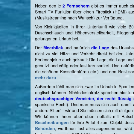
Neben den je
2 Fernsehern
gibt es immer auch e
Smart TV Funktion über einen Firestick (HDMI) au
(Musikstreaming nach Wunsch) zur Verfügung.
Von Kleinigkeiten in Ihrer Unterkunft wie viel
Duschschlauch und Höhenverstellbarkeit, Fliegeng
gelungenen Urlaub bei.
Der
Meerblick
und natürlich
die Lage
des Urlaubsd
nicht zu viel Hitze und Verkehr direkt bei der Un
Ferienobjekte auch gekauft: Die Lage, die Lage und
genutzt und völlig oder fast kernsaniert. Und natür
die schönen Kassettentüren etc.) und den Rest son
mehr dazu...
Außerdem fühlt man sich zwar im Urlaub in Spanien
englisch können. Nichtsdestotrotz sprechen hier in 
deutschsprachiger Vermieter, der recht flüssig 
spanische Recht). Und man muss sich auch damit anf
andere Sitten' - wir und Sie müssen sich mit einige
Wir können Ihnen aber eben notfalls mit Rats
Beschreibungen
für Ihre Anfahrt zum Objekt, des
Behörden
, wo Ihnen fast alles abgenommen wird 