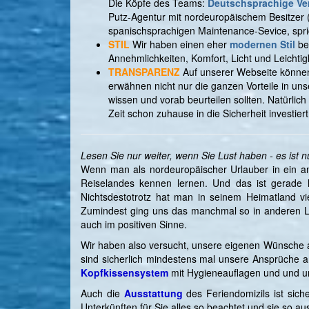
Die Köpfe des Teams:
Deutschsprachige Ve
Putz-Agentur mit nordeuropäischem Besitzer
spanischsprachigen Maintenance-Sevice, sprich
STIL
Wir haben einen eher
modernen Stil
bei
Annehmlichkeiten, Komfort, Licht und Leichti
TRANSPARENZ
Auf unserer Webseite können 
erwähnen nicht nur die ganzen Vorteile in un
wissen und vorab beurteilen sollten. Natürlic
Zeit schon zuhause in die Sicherheit investie
Lesen Sie nur weiter, wenn Sie Lust haben - es ist nu
Wenn man als nordeuropäischer Urlauber in ein and
Reiselandes kennen lernen. Und das ist gerade h
Nichtsdestotrotz hat man in seinem Heimatland vi
Zumindest ging uns das manchmal so in anderen Län
auch im positiven Sinne.
Wir haben also versucht, unsere eigenen Wünsche 
sind sicherlich mindestens mal unsere Ansprüche 
Kopfkissensystem
mit Hygieneauflagen und und un
Auch die
Ausstattung
des Feriendomizils ist sich
Unterkünften für Sie alles so beachtet und sie so au