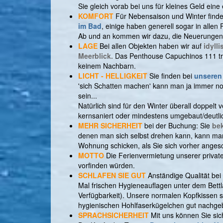
Sie gleich vorab bei uns für kleines Geld eine e
KOMFORT
Für Nebensaison und Winter finde
im Bad
, einige haben generell sogar in alle
Ab und an kommen wir dazu, die Neuerungen o
LAGE
Bei allen Objekten haben wir auf
idylli
Meerblick.
Das Penthouse Capuchinos 111 trum
keinem Nachbarn.
LICHT - HELLIGKEIT
Sie finden bei
unseren
'sich Schatten machen' kann man ja immer noc
sein...
Natürlich sind für den Winter überall doppelt
kernsaniert oder mindestens umgebaut/deutli
MEHR SICHERHEIT
bei der Buchung: Sie
be
denen man sich selbst drehen kann, kann man n
Wohnung schicken, als Sie sich vorher angesc
MOTTO
Die Ferienvermietung unserer privat
vorfinden würden.
SCHLAFEN SIE GUT
Anständige Qualität bei
Mal frischen Hygieneauflagen unter dem Bet
Verfügbarkeit). Unsere normalen Kopfkissen s
hygienischen Hohlfaserkügelchen gut nachge
SPRACHSICHERHEIT
Mit uns können Sie sic