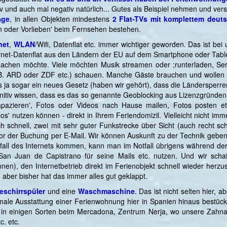
v und auch mal negativ natürlich... Gutes als Beispiel nehmen und ve
age
, in allen Objekten mindestens
2 Flat-TVs mit komplettem deu
en oder Vorlieben' beim Fernsehen bestehen.
net
,
WLAN
/Wifi, Datenflat etc. immer wichtiger geworden. Das ist bei
ternet-Datenflat aus den Ländern der EU auf dem Smartphone oder Tabl
 machen möchte. Viele möchten Musik streamen oder ;runterladen, Se
.B. ARD oder ZDF etc.) schauen. Manche Gäste brauchen und wollen da
bt es ja sogar ein neues Gesetz (haben wir gehört), dass die Ländersper
finitiv wissen, dass es das so genannte Geoblocking aus Lizenzgründ
apazieren', Fotos oder Videos nach Hause mailen, Fotos posten et
los' nutzen können - direkt in Ihrem Feriendomizil. Vielleicht nicht i
ch schnell, zwei mit sehr guter Funkstrecke über Sicht (auch recht sc
h vor der Buchung per E-Mail. Wir können Auskunft zu der Technik gebe
fall des Internets kommen, kann man im Notfall übrigens während der 
n Juan de Capistrano für seine Mails etc. nutzen. Und wir schaffe
ennen), den Internetbetrieb direkt im Ferienobjekt schnell wieder herzuste
 aber bisher hat das immer alles gut geklappt.
eschirrspüler
und eine
Waschmaschine
. Das ist nicht selten hier, a
male Ausstattung einer Ferienwohnung hier in Spanien hinaus bestück
in einigen Sorten beim Mercadona, Zentrum Nerja, wo unsere Zahnarztp
c. etc.