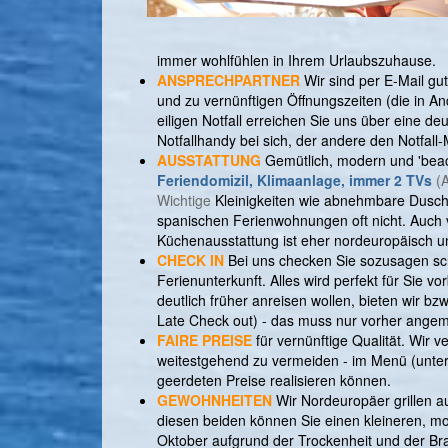
immer wohlfühlen in Ihrem Urlaubszuhause.
ANSPRECHPARTNER
Wir sind per E-Mail gu
und zu vernünftigen Öffnungszeiten (die in A
eiligen Notfall erreichen Sie uns über eine d
Notfallhandy bei sich, der andere den Notfall-
AUSSTATTUNG
Gemütlich, modern und 'beac
Feriendomizil, Klimaanlage, immer 2 TVs
(
Wichtige
Kleinigkeiten wie abnehmbare Duschk
spanischen Ferienwohnungen oft nicht. Auch 
Küchenausstattung ist eher nordeuropäisch und
CHECK IN
Bei uns checken Sie sozusagen sch
Ferienunterkunft. Alles wird perfekt für Sie 
deutlich früher anreisen wollen, bieten wir 
Late Check out) - das muss nur vorher ange
FAIRE PREISE
für vernünftige Qualität. Wir v
weitestgehend zu vermeiden - im Menü (unter 
geerdeten Preise realisieren können.
GEWOHNHEITEN
Wir Nordeuropäer grillen a
diesen beiden können Sie einen kleineren, mobi
Oktober aufgrund der Trockenheit und der Bra