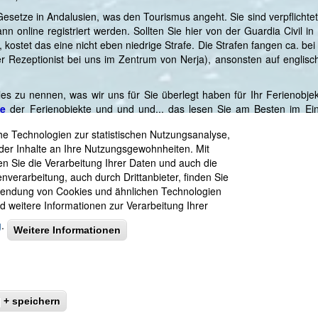
) Gesetze in Andalusien, was den Tourismus angeht. Sie sind verpflichte
 online registriert werden. Sollten Sie hier von der Guardia Civil in e
nd, kostet das eine nicht eben niedrige Strafe. Die Strafen fangen ca. b
 Rezeptionist bei uns im Zentrum von Nerja), ansonsten auf englisch.
les zu nennen, was wir uns für Sie überlegt haben für Ihr Ferienobjek
ge
der Ferienobjekte und und und... das lesen Sie am Besten im Ei
ngen Nerja' oder '3x Ferienhaus'.
e Technologien zur statistischen Nutzungsanalyse,
ienhaus sehen wir immer unter dem Motto 'Stillstand ist Rückschritt'.
der Inhalte an Ihre Nutzungsgewohnheiten. Mit
kten Missstand entdecken, immer raus damit, wir sind für jede Anregu
en Sie die Verarbeitung Ihrer Daten und auch die
enverarbeitung, auch durch Drittanbieter, finden Sie
rwendung von Cookies und ähnlichen Technologien
weitere Informationen zur Verarbeitung Ihrer
g
.
Weitere Informationen
-meer-urlaub.com
•
Kontakt
•
Telefon +49 (0)7736 29 50 8 55
oder
+34
Wir über uns
-
Ihre Vermieter wohnen direkt in Nerja
•
Datenschutzerk
n
und
Ferienhaus
Nerja +
Sayalonga
- Costa del Sol
•
Strand-Ferienw
:
Ferienwohnung von Freunden -
Sardinien
• Andalusien
:
Sport
•
Padel
] + speichern