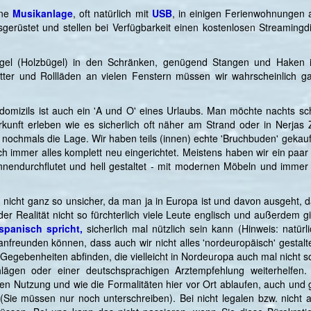
ine
Musikanlage
, oft natürlich mit
USB
, in einigen Ferienwohnungen 
sgerüstet und stellen bei Verfügbarkeit einen kostenlosen Streaming
e Bügel (Holzbügel) in den Schränken, genügend Stangen und Hake
itter und Rollläden an vielen Fenstern müssen wir wahrscheinlich ga
omizils ist auch ein 'A und O' eines Urlaubs. Man möchte nachts sc
terkunft erleben wie es sicherlich oft näher am Strand oder in Nerj
 nochmals die Lage. Wir haben teils (innen) echte 'Bruchbuden' geka
lich immer alles komplett neu eingerichtet. Meistens haben wir ein paa
nendurchflutet und hell gestaltet - mit modernen Möbeln und immer (
 nicht ganz so unsicher, da man ja in Europa ist und davon ausgeht, 
der Realität nicht so fürchterlich viele Leute englisch und außerdem g
spanisch spricht,
sicherlich mal nützlich sein kann (Hinweis: natürl
reunden können, dass auch wir nicht alles 'nordeuropäisch' gestalten
n Gegebenheiten abfinden, die vielleicht in Nordeuropa auch mal nicht s
chlägen oder einer deutschsprachigen Arztempfehlung weiterhel
sen Nutzung und wie die Formalitäten hier vor Ort ablaufen, auch und
(Sie müssen nur noch unterschreiben). Bei nicht legalen bzw. nicht