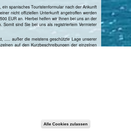
t, ein spanisches Touristenformular nach der Ankunft
iner nicht offiziellen Unterkunft angetroffen werden
ei 500 EUR an. Hierbei helfen wir Ihnen bei uns an der
 Somit sind Sie bei uns als registriertem Vermieter
t, ..... außer die meistens geschützte Lage unserer
nzelnen auf den Kurzbeschreibungen der einzelnen
 Sollten Sie also noch eine Idee haben, was man noch
ng dankbar...
lärung
•
ohnung
•
Golf
•
Alle Cookies zulassen