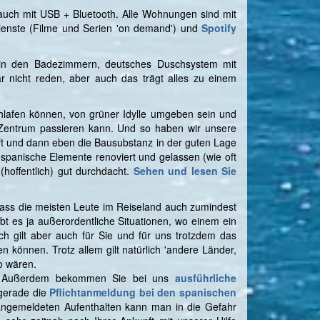
auch mit USB + Bluetooth. Alle Wohnungen sind mit
dienste (Filme und Serien 'on demand') und
Spotify
n in den Badezimmern, deutsches Duschsystem mit
r nicht reden, aber auch das trägt alles zu einem
hlafen können, von grüner Idylle umgeben sein und
as Zentrum passieren kann. Und so haben wir unsere
uft und dann eben die Bausubstanz in der guten Lage
r spanische Elemente renoviert und gelassen (wie oft
hoffentlich) gut durchdacht.
Sehen und lesen Sie
dass die meisten Leute im Reiseland auch zumindest
ibt es ja außerordentliche Situationen, wo einem ein
ich gilt aber auch für Sie und für uns trotzdem das
 können. Trotz allem gilt natürlich 'andere Länder,
o wären.
fen. Außerdem bekommen Sie bei uns
ausführliche
 gerade die
Pflichtanmeldung bei den spanischen
 angemeldeten Aufenthalten kann man in die Gefahr