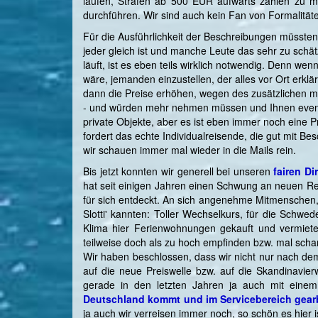
laufen, Strafen ab 500 EUR aufwärts zahlen zu mü
durchführen. Wir sind auch kein Fan von Formalitäten,
Für die Ausführlichkeit der Beschreibungen müssten w
jeder gleich ist und manche Leute das sehr zu schät
läuft, ist es eben teils wirklich notwendig. Denn w
wäre, jemanden einzustellen, der alles vor Ort erkl
dann die Preise erhöhen, wegen des zusätzlichen mo
- und würden mehr nehmen müssen und Ihnen eventu
private Objekte, aber es ist eben immer noch eine P
fordert das echte Individualreisende, die gut mit B
wir schauen immer mal wieder in die Mails rein.
Bis jetzt konnten wir generell bei unseren
fairen D
hat seit einigen Jahren einen Schwung an neuen Re
für sich entdeckt. An sich angenehme Mitmenschen, 
Slotti' kannten: Toller Wechselkurs, für die Schwe
Klima hier Ferienwohnungen gekauft und vermiet
teilweise doch als zu hoch empfinden bzw. mal scha
Wir haben beschlossen, dass wir nicht nur nach dem
auf die neue Preiswelle bzw. auf die Skandinavie
gerade in den letzten Jahren ja auch mit ein
Deutschland kommt und im Servicebereich gearb
ja auch wir verreisen immer noch, so schön es hier is