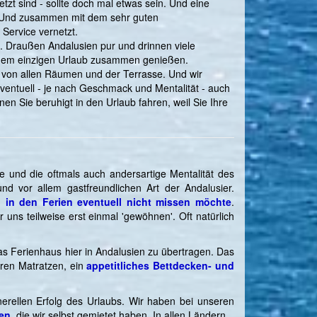
zt sind - sollte doch mal etwas sein. Und eine
. Und zusammen mit dem sehr guten
 Service vernetzt.
an. Draußen Andalusien pur und drinnen viele
 einem einzigen Urlaub zusammen genießen.
von allen Räumen und der Terrasse. Und wir
ventuell - je nach Geschmack und Mentalität - auch
en Sie beruhigt in den Urlaub fahren, weil Sie Ihre
e und die oftmals auch andersartige Mentalität des
d vor allem gastfreundlichen Art der Andalusier.
 in den Ferien eventuell nicht missen möchte
.
ns teilweise erst einmal 'gewöhnen'. Oft natürlich
 Ferienhaus hier in Andalusien zu übertragen. Das
ren Matratzen, ein
appetitliches Bettdecken- und
nerellen Erfolg des Urlaubs. Wir haben bei unseren
gen
, die wir selbst gemietet haben. In allen Ländern...