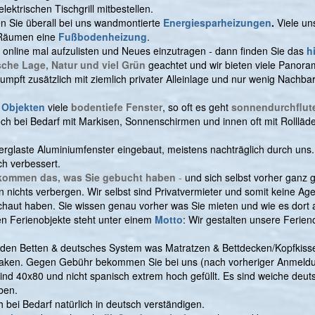
lektrischen Tischgrill mitbestellen.
n Sie überall bei uns wandmontierte
Energiesparheizungen
.
Viele u
n Räumen eine
Fußbodenheizung
.
nline mal aufzulisten und Neues einzutragen - dann finden Sie das
hi
sche Lage, Natur und viel Grün
geachtet und wir bieten viele Pano
pft zusätzlich mit ziemlich privater Alleinlage und nur wenig Nachba
 Objekten
viele
bodentiefe Fenster
, so oft es geht
sonnendurchflut
h bei Bedarf mit Markisen, Sonnenschirmen und innen oft mit Rollläde
 verglaste Aluminiumfenster eingebaut, meistens nachträglich durch uns
ch verbessert.
kommen das, was Sie gebucht haben
-
und sich selbst vorher ganz 
ichts verbergen. Wir selbst sind Privatvermieter und somit keine Agen
haut haben. Sie wissen genau vorher was Sie mieten und wie es dort 
en Ferienobjekte steht unter einem
Motto
: Wir gestalten unsere Ferieno
 den Betten & deutsches System was Matratzen & Bettdecken/Kopfkisse
tlaken. Gegen Gebühr bekommen Sie bei uns (nach vorheriger Anmeldun
ind 40x80 und nicht spanisch extrem hoch gefüllt. Es sind weiche deut
ben.
h bei Bedarf natürlich in deutsch verständigen.