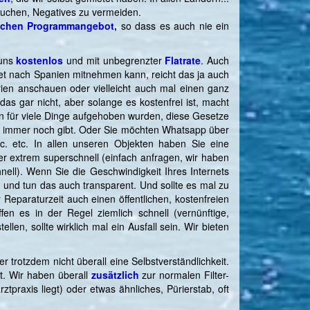
rsuchen, Negatives zu vermeiden.
tschen Programmangebot,
so dass es auch nie ein
 uns
kostenlos
und
mit unbegrenzter
Flatrate
. Auch
et nach Spanien mitnehmen kann, reicht das ja auch
rien anschauen oder vielleicht auch mal einen ganz
s gar nicht, aber solange es kostenfrei ist, macht
ren für viele Dinge aufgehoben wurden, diese Gesetze
en immer noch gibt. Oder Sie möchten Whatsapp über
c. etc. In allen unseren Objekten haben Sie eine
mmer extrem superschnell (einfach anfragen, wir haben
hnell). Wenn Sie die Geschwindigkeit Ihres Internets
n und tun das auch transparent. Und sollte es mal zu
Reparaturzeit auch einen öffentlichen, kostenfreien
n es in der Regel ziemlich schnell (vernünftige,
llen, sollte wirklich mal ein Ausfall sein. Wir bieten
ber trotzdem nicht überall eine Selbstverständlichkeit.
t. Wir haben überall
zusätzlich
zur normalen Filter-
raxis liegt) oder etwas ähnliches, Pürierstab, oft