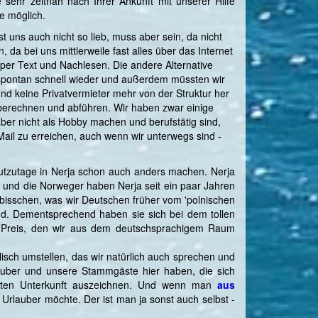
sehr zeitnah nach Ihrer Ankunft mit unserer Hilfe
ie möglich.
t uns auch nicht so lieb, muss aber sein, da nicht
da bei uns mittlerweile fast alles über das Internet
 per Text und Nachlesen. Die andere Alternative
t spontan schnell wieder und außerdem müssten wir
nd keine Privatvermieter mehr von der Struktur her
berechnen und abführen. Wir haben zwar einige
ber nicht als Hobby machen und berufstätig sind,
Mail zu erreichen, auch wenn wir unterwegs sind -
tzutage in Nerja schon auch anders machen. Nerja
 und die Norweger haben Nerja seit ein paar Jahren
 bisschen, was wir Deutschen früher vom 'polnischen
land. Dementsprechend haben sie sich bei dem tollen
n Preis, den wir aus dem deutschsprachigem Raum
isch umstellen, das wir natürlich auch sprechen und
lauber und unsere Stammgäste hier haben, die sich
guten Unterkunft auszeichnen. Und wenn man
aus
Urlauber möchte. Der ist man ja sonst auch selbst -