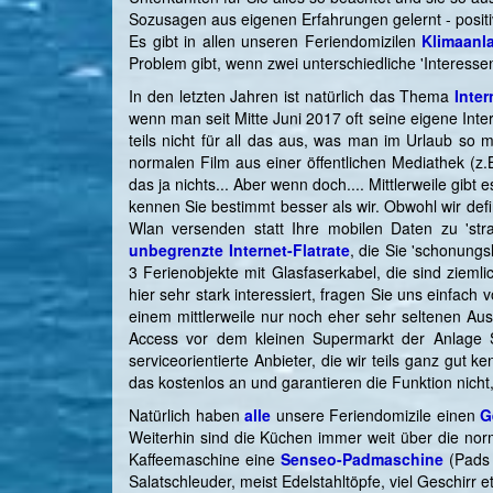
Sozusagen aus eigenen Erfahrungen gelernt - positi
Es gibt in allen unseren Feriendomizilen
Klimaanl
Problem gibt, wenn zwei unterschiedliche 'Interess
In den letzten Jahren ist natürlich das Thema
Inter
wenn man seit Mitte Juni 2017 oft seine eigene In
teils nicht für all das aus, was man im Urlaub so
normalen Film aus einer öffentlichen Mediathek (z
das ja nichts... Aber wenn doch.... Mittlerweile gi
kennen Sie bestimmt besser als wir. Obwohl wir de
Wlan versenden statt Ihre mobilen Daten zu 'str
unbegrenzte Internet-Flatrate
, die Sie 'schonungs
3 Ferienobjekte mit Glasfaserkabel, die sind ziemli
hier sehr stark interessiert, fragen Sie uns einfac
einem mittlerweile nur noch eher sehr seltenen Aus
Access vor dem kleinen Supermarkt der Anlage Sa
serviceorientierte Anbieter, die wir teils ganz gut k
das kostenlos an und garantieren die Funktion nicht,
Natürlich haben
alle
unsere Feriendomizile einen
G
Weiterhin sind die Küchen immer weit über die nor
Kaffeemaschine eine
Senseo-Padmaschine
(Pads 
Salatschleuder, meist Edelstahltöpfe, viel Geschirr et