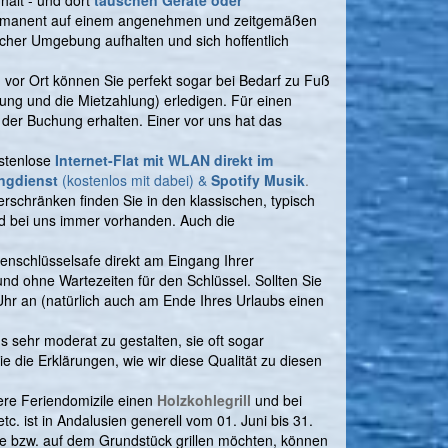
hält - und dort
tauschen Geräte oder
ermanent auf einem angenehmen und zeitgemäßen
licher Umgebung aufhalten und sich hoffentlich
en vor Ort können Sie perfekt sogar bei Bedarf zu Fuß
ung und die Mietzahlung) erledigen. Für einen
t der Buchung erhalten. Einer vor uns hat das
ostenlose
Internet-Flat mit WLAN direkt im
ingdienst
(kostenlos mit dabei)
&
Spotify Musik
.
rschränken finden Sie in den klassischen, typisch
d bei uns immer vorhanden. Auch die
enschlüsselsafe direkt am Eingang Ihrer
und ohne Wartezeiten für den Schlüssel. Sollten Sie
Uhr an (natürlich auch am Ende Ihres Urlaubs einen
uns sehr moderat zu gestalten, sie oft sogar
 die Erklärungen, wie wir diese Qualität zu diesen
sere Feriendomizile einen
Holzkohlegrill
und bei
c. ist in Andalusien generell vom 01. Juni bis 31.
se bzw. auf dem Grundstück grillen möchten, können