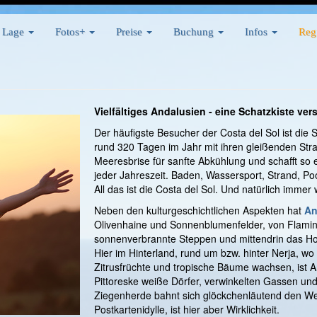
Lage
Fotos+
Preise
Buchung
Infos
Reg
Vielfältiges Andalusien - eine Schatzkiste ve
Der häufigste Besucher der Costa del Sol ist die 
rund 320 Tagen im Jahr mit ihren gleißenden Strah
Meeresbrise für sanfte Abkühlung und schafft so 
jeder Jahreszeit. Baden, Wassersport, Strand, Poo
All das ist die Costa del Sol. Und natürlich immer
Neben den kulturgeschichtlichen Aspekten hat
An
Olivenhaine und Sonnenblumenfelder, von Flamin
sonnenverbrannte Steppen und mittendrin das Ho
Hier im Hinterland, rund um bzw. hinter Nerja, 
Zitrusfrüchte und tropische Bäume wachsen, ist A
Pittoreske weiße Dörfer, verwinkelten Gassen und
Ziegenherde bahnt sich glöckchenläutend den Weg
Postkartenidylle, ist hier aber Wirklichkeit.