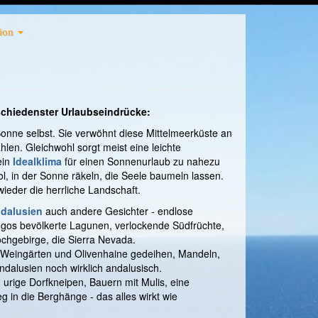
ion
rschiedenster Urlaubseindrücke:
Sonne selbst. Sie verwöhnt diese Mittelmeerküste an
len. Gleichwohl sorgt meist eine leichte
ein
Idealklima
für einen Sonnenurlaub zu nahezu
l, in der Sonne räkeln, die Seele baumeln lassen.
 wieder die herrliche Landschaft.
dalusien
auch andere Gesichter - endlose
gos bevölkerte Lagunen, verlockende Südfrüchte,
chgebirge, die Sierra Nevada.
wo Weingärten und Olivenhaine gedeihen, Mandeln,
ndalusien noch wirklich andalusisch.
 urige Dorfkneipen, Bauern mit Mulis, eine
 in die Berghänge - das alles wirkt wie