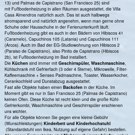
13) und Palmas de Capistrano (San Francisco 25) sind
mit Fußbodenheizung in allen Räumen ausgestattet, die Villa
Casa Almendros natürlich auch. Das ist auch halbwegs
stromsparend und natürlich angenehm, wenn man gerne ohne
Schuhe oder Hausschuhe in der Ferienunterkunft läuft.
Fußbodenheizung gibt es auch in den Bädern von Hibiscos 41
(Caramelo), Capuchinos 105 (Latania) und Capuchinos 111
(Arcos). Auch im Bad der EG-Studiowohnung von Hibiscos 2
(Paraiso de Capistrano), also Pinito de Capistrano (Hibiscos
2b), ist Fußbodenheizung im Bad installiert.
Die
Küchen
sind immer mit
Geschirrspüler, Waschmaschine
,
Kühlschrank mit Gefrierfach (3 oder 4 Sterne), Mikrowelle, Filter-
Kaffeemaschine + Senseo Padmaschine, Toaster, Wasserkocher,
Cerankochfeld und Dunstabzug ausgestattet.
Fast alle Objekte haben einen
Backofen
in der Küche. Im
Moment gibt es nur in San Francisco 25 (Palmas de Capistrano)
keinen Ofen. Diese Küche ist recht klein und die große Kühl-
Gefrierkombi, Waschmaschine und Geschirrspüler erschienen
uns wichter.
Für alle Objekte können Sie gegen eine kleine Gebühr
(Wunschleistungen)
Kinderbett und Kinderhochstuhl
(Standardstuhl von Ikea, Nutzung auf eigene Gefahr) bestellen.