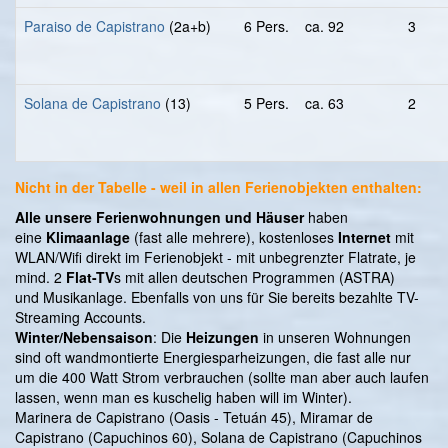
Paraiso de Capistrano
(2a+b)
6 Pers.
ca. 92
3
Solana de Capistrano
(13)
5 Pers.
ca. 63
2
Nicht in der Tabelle - weil in allen Ferienobjekten enthalten:
Alle unsere Ferienwohnungen und Häuser
haben
eine
Klimaanlage
(fast alle mehrere), kostenloses
Internet
mit
WLAN/Wifi direkt im Ferienobjekt - mit unbegrenzter Flatrate, je
mind. 2
Flat-TV
s mit allen deutschen Programmen (ASTRA)
und Musikanlage. Ebenfalls von uns für Sie bereits bezahlte TV-
Streaming Accounts.
Winter/Nebensaison
: Die
Heizungen
in unseren Wohnungen
sind oft wandmontierte Energiesparheizungen, die fast alle nur
um die 400 Watt Strom verbrauchen (sollte man aber auch laufen
lassen, wenn man es kuschelig haben will im Winter).
Marinera de Capistrano (Oasis - Tetuán 45), Miramar de
Capistrano (Capuchinos 60), Solana de Capistrano (Capuchinos