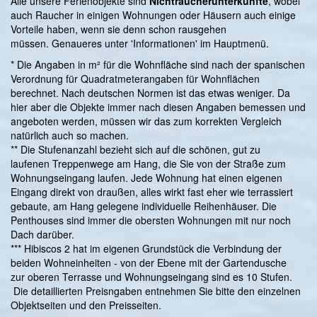
Alle unsere Ferienobjekte sind
Nichtraucherunterkünfte
, wobei
auch Raucher in einigen Wohnungen oder Häusern auch einige
Vorteile haben, wenn sie denn schon rausgehen
müssen. Genaueres unter 'Informationen' im Hauptmenü.
* Die Angaben in m² für die Wohnfläche sind nach der spanischen
Verordnung für Quadratmeterangaben für Wohnflächen
berechnet. Nach deutschen Normen ist das etwas weniger. Da
hier aber die Objekte immer nach diesen Angaben bemessen und
angeboten werden, müssen wir das zum korrekten Vergleich
natürlich auch so machen.
** Die Stufenanzahl bezieht sich auf die schönen, gut zu
laufenen Treppenwege am Hang, die Sie von der Straße zum
Wohnungseingang laufen. Jede Wohnung hat einen eigenen
Eingang direkt von draußen, alles wirkt fast eher wie terrassiert
gebaute, am Hang gelegene individuelle Reihenhäuser. Die
Penthouses sind immer die obersten Wohnungen mit nur noch
Dach darüber.
*** Hibiscos 2 hat im eigenen Grundstück die Verbindung der
beiden Wohneinheiten - von der Ebene mit der Gartendusche
zur oberen Terrasse und Wohnungseingang sind es 10 Stufen.
Die detaillierten Preisngaben entnehmen Sie bitte den einzelnen
Objektseiten und den Preisseiten.