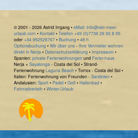
© 2001 - 2026 Astrid Irrgang
•
eMail: info@viel-meer-
urlaub.com
•
Kontakt
•
Telefon +49 (0)7736 29 50 8 55
oder
+34 952528767
•
Buchung
•
48 h
Optionsbuchung
•
Wir über uns
-
Ihre Vermieter wohnen
direkt in Nerja
•
Datenschutzerklärung
•
Impressum
•
Spanien:
private Ferienwohnungen
und
Ferienhaus
Nerja +
Sayalonga
- Costa del Sol
•
Strand-
Ferienwohnung
Laguna Beach
• Torrox - Costa del Sol
•
Italien:
Ferienwohnung von Freunden -
Sardinien
•
Andalusien
:
Sport
•
Padel
•
Golf
•
Hallenbad
•
Fahrradverleih
•
Winter-Urlaub