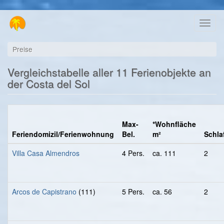
Direkt
Toggl
zum
naviga
Inhalt
Preise
Vergleichstabelle aller 11 Ferienobjekte an
der Costa del Sol
Max-
*Wohnfläche
Feriendomizil/Ferienwohnung
Bel.
m²
Schlaf
Villa Casa Almendros
4 Pers.
ca. 111
2
Arcos de Capistrano
(111)
5 Pers.
ca. 56
2