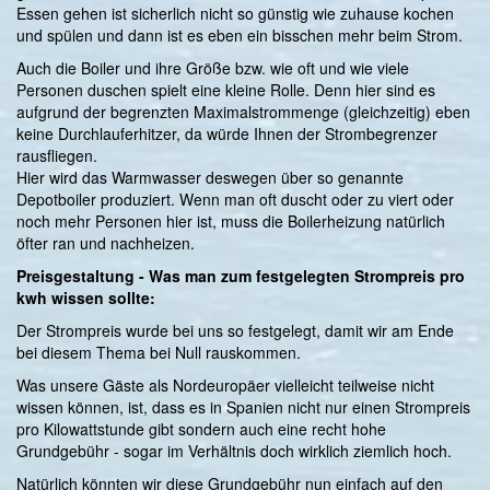
Essen gehen ist sicherlich nicht so günstig wie zuhause kochen
und spülen und dann ist es eben ein bisschen mehr beim Strom.
Auch die Boiler und ihre Größe bzw. wie oft und wie viele
Personen duschen spielt eine kleine Rolle. Denn hier sind es
aufgrund der begrenzten Maximalstrommenge (gleichzeitig) eben
keine Durchlauferhitzer, da würde Ihnen der Strombegrenzer
rausfliegen.
Hier wird das Warmwasser deswegen über so genannte
Depotboiler produziert. Wenn man oft duscht oder zu viert oder
noch mehr Personen hier ist, muss die Boilerheizung natürlich
öfter ran und nachheizen.
Preisgestaltung - Was man zum festgelegten Strompreis pro
kwh wissen sollte:
Der Strompreis wurde bei uns so festgelegt, damit wir am Ende
bei diesem Thema bei Null rauskommen.
Was unsere Gäste als Nordeuropäer vielleicht teilweise nicht
wissen können, ist, dass es in Spanien nicht nur einen Strompreis
pro Kilowattstunde gibt sondern auch eine recht hohe
Grundgebühr - sogar im Verhältnis doch wirklich ziemlich hoch.
Natürlich könnten wir diese Grundgebühr nun einfach auf den