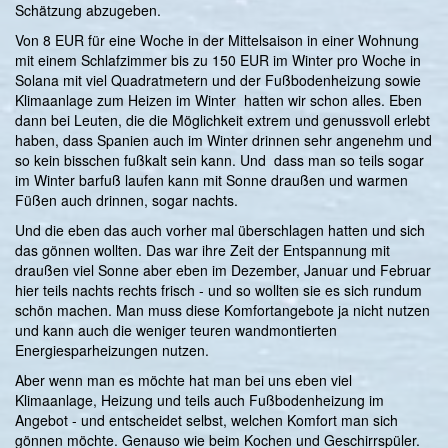
Schätzung abzugeben.
Von 8 EUR für eine Woche in der Mittelsaison in einer Wohnung
mit einem Schlafzimmer bis zu 150 EUR im Winter pro Woche in
Solana mit viel Quadratmetern und der Fußbodenheizung sowie
Klimaanlage zum Heizen im Winter hatten wir schon alles. Eben
dann bei Leuten, die die Möglichkeit extrem und genussvoll erlebt
haben, dass Spanien auch im Winter drinnen sehr angenehm und
so kein bisschen fußkalt sein kann. Und dass man so teils sogar
im Winter barfuß laufen kann mit Sonne draußen und warmen
Füßen auch drinnen, sogar nachts.
Und die eben das auch vorher mal überschlagen hatten und sich
das gönnen wollten. Das war ihre Zeit der Entspannung mit
draußen viel Sonne aber eben im Dezember, Januar und Februar
hier teils nachts rechts frisch - und so wollten sie es sich rundum
schön machen. Man muss diese Komfortangebote ja nicht nutzen
und kann auch die weniger teuren wandmontierten
Energiesparheizungen nutzen.
Aber wenn man es möchte hat man bei uns eben viel
Klimaanlage, Heizung und teils auch Fußbodenheizung im
Angebot - und entscheidet selbst, welchen Komfort man sich
gönnen möchte. Genauso wie beim Kochen und Geschirrspüler.