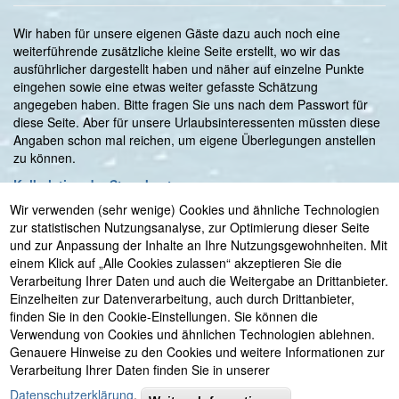
Wir haben für unsere eigenen Gäste dazu auch noch eine
weiterführende zusätzliche kleine Seite erstellt, wo wir das
ausführlicher dargestellt haben und näher auf einzelne Punkte
eingehen sowie eine etwas weiter gefasste Schätzung
angegeben haben. Bitte fragen Sie uns nach dem Passwort für
diese Seite. Aber für unsere Urlaubsinteressenten müssten diese
Angaben schon mal reichen, um eigene Überlegungen anstellen
zu können.
Kalkulation der Stromkosten
Wir verwenden (sehr wenige) Cookies und ähnliche Technologien
zur statistischen Nutzungsanalyse, zur Optimierung dieser Seite
und zur Anpassung der Inhalte an Ihre Nutzungsgewohnheiten. Mit
einem Klick auf „Alle Cookies zulassen“ akzeptieren Sie die
© 2001 - 2026 Astrid Irrgang
•
eMail: info@viel-meer-
Verarbeitung Ihrer Daten und auch die Weitergabe an Drittanbieter.
urlaub.com
•
Kontakt
•
Telefon +49 (0)7736 29 50 8 55
Einzelheiten zur Datenverarbeitung, auch durch Drittanbieter,
oder
+34 952528767
•
Buchung
•
48 h
finden Sie in den Cookie-Einstellungen. Sie können die
Optionsbuchung
•
Wir über uns
-
Ihre Vermieter wohnen
Verwendung von Cookies und ähnlichen Technologien ablehnen.
direkt in Nerja
•
Datenschutzerklärung
•
Impressum
•
Genauere Hinweise zu den Cookies und weitere Informationen zur
Spanien:
private Ferienwohnungen
und
Ferienhaus
Verarbeitung Ihrer Daten finden Sie in unserer
Nerja +
Sayalonga
- Costa del Sol
•
Strand-
Datenschutzerklärung
.