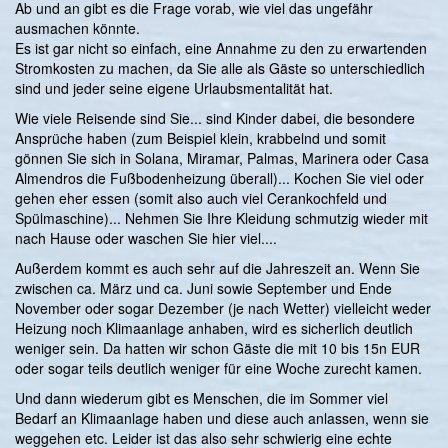
Ab und an gibt es die Frage vorab, wie viel das ungefähr
ausmachen könnte.
Es ist gar nicht so einfach, eine Annahme zu den zu erwartenden
Stromkosten zu machen, da Sie alle als Gäste so unterschiedlich
sind und jeder seine eigene Urlaubsmentalität hat.
Wie viele Reisende sind Sie... sind Kinder dabei, die besondere
Ansprüche haben (zum Beispiel klein, krabbelnd und somit
gönnen Sie sich in Solana, Miramar, Palmas, Marinera oder Casa
Almendros die Fußbodenheizung überall)... Kochen Sie viel oder
gehen eher essen (somit also auch viel Cerankochfeld und
Spülmaschine)... Nehmen Sie Ihre Kleidung schmutzig wieder mit
nach Hause oder waschen Sie hier viel....
Außerdem kommt es auch sehr auf die Jahreszeit an. Wenn Sie
zwischen ca. März und ca. Juni sowie September und Ende
November oder sogar Dezember (je nach Wetter) vielleicht weder
Heizung noch Klimaanlage anhaben, wird es sicherlich deutlich
weniger sein. Da hatten wir schon Gäste die mit 10 bis 15n EUR
oder sogar teils deutlich weniger für eine Woche zurecht kamen.
Und dann wiederum gibt es Menschen, die im Sommer viel
Bedarf an Klimaanlage haben und diese auch anlassen, wenn sie
weggehen etc. Leider ist das also sehr schwierig eine echte