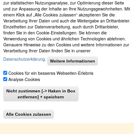
zur statistischen Nutzungsanalyse, zur Optimierung dieser Seite
und zur Anpassung der Inhalte an Ihre Nutzungsgewohnheiten. Mit
einem Klick auf „Alle Cookies zulassen“ akzeptieren Sie die
Verarbeitung Ihrer Daten und auch die Weitergabe an Drittanbieter.
Einzelheiten zur Datenverarbeitung, auch durch Drittanbieter,
finden Sie in den Cookie-Einstellungen. Sie können die
Verwendung von Cookies und ähnlichen Technologien ablehnen.
Genauere Hinweise zu den Cookies und weitere Informationen zur
Verarbeitung Ihrer Daten finden Sie in unserer
Datenschutzerklärung
.
Weitere Informationen
Cookies für ein besseres Webseiten-Erlebnis
Analyse-Cookies
177 Images
Nicht zustimmen [-> Haken in Box
VIEW GALLERY
entfernen] + speichern
Alle Cookies zulassen
© 2001 - 2026 Astrid Irrgang
•
eMail: info@viel-meer-
urlaub.com
•
Kontakt
•
Telefon +49 (0)7736 29 50 8 55
oder
+34 952528767
•
Buchung
•
48 h