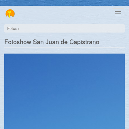
Direkt
Toggl
zum
naviga
Inhalt
Fotos+
Fotoshow San Juan de Capistrano